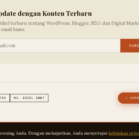
pdate dengan Konten Terbaru
tikel terbaru tentang WordPress, Blogger, SEO, dan Digital Mark
 email kamu.
SUB
TED
MS. EXCEL 2007
← KEMB
owsing Anda. Dengan melanjutkan, Anda menyetujui
kebijakan priva