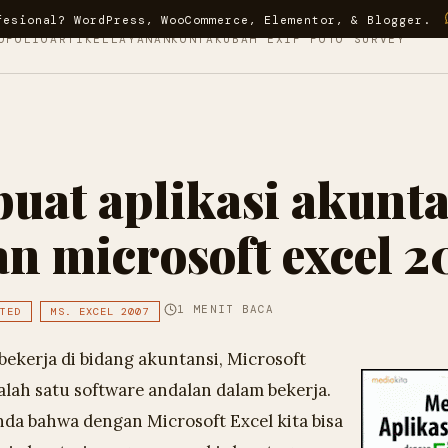
fesional? WordPress, WooCommerce, Elementor, & Blogger.
OFOLIO
ARTIKEL
LAYANAN
KONTAK
UBAH EXIF FOTO SURVEY
at aplikasi akunta
n microsoft excel 
1 MENIT BACA
TED
MS. EXCEL 2007
bekerja di bidang akuntansi, Microsoft
alah satu software andalan dalam bekerja.
da bahwa dengan Microsoft Excel kita bisa