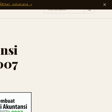
✕
Chat sekarang →
nsi
2007