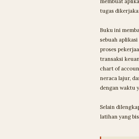
membuat aplika
tugas dikerjaka
Buku ini memb
sebuah aplikas
proses pekerja
transaksi keuan
chart of accoun
neraca lajur, d
dengan waktu y
Selain dilengka
latihan yang b