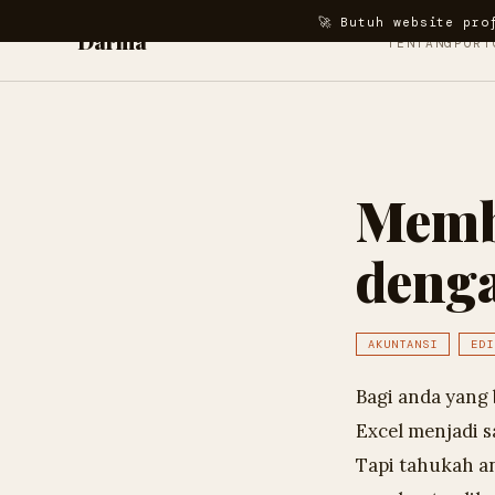
🚀 Butuh website pro
Darma
TENTANG
PORT
Membu
denga
AKUNTANSI
EDI
Bagi anda yang 
Excel menjadi s
Tapi tahukah an