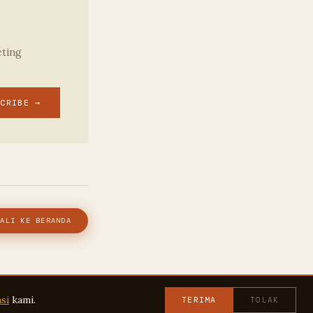
eting
SCRIBE →
ALI KE BERANDA
si
kami.
TERIMA
TOLAK