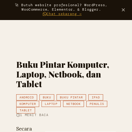
🚀 Butuh website profesional? WordPress,
Darma
✕
WooCommerce, Elementor, & Blogger.
Chat sekarang →
Buku Pintar Komputer,
Laptop, Netbook, dan
Tablet
ANDROID
BUKU
BUKU PINTAR
IPAD
KOMPUTER
LAPTOP
NETBOOK
PENULIS
TABLET
1 MENIT BACA
Secara