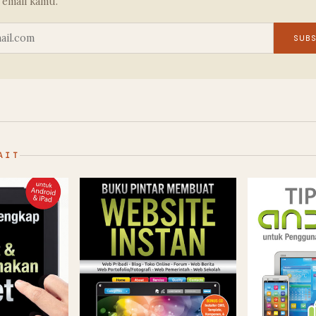
 email kamu.
SUB
AIT