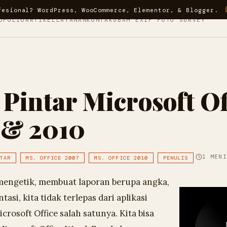
fesional? WordPress, WooCommerce, Elementor, & Blogger.
OFOLIO
ARTIKEL
LAYANAN
KONTAK
UBAH EXIF FOTO SURVEY
Pintar Microsoft Of
 & 2010
1 MENI
TAR
MS. OFFICE 2007
MS. OFFICE 2010
PENULIS
engetik, membuat laporan berupa angka,
si, kita tidak terlepas dari aplikasi
crosoft Office salah satunya. Kita bisa