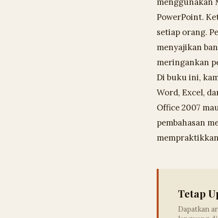
menggunakan Mi
PowerPoint. Ket
setiap orang. 
menyajikan ban
meringankan pe
Di buku ini, k
Word, Excel, d
Office 2007 ma
pembahasan men
mempraktikkann
Tetap U
Dapatkan ar