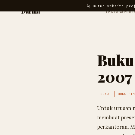
🚀 Butuh website pro
Darma
TENTANG
PORT
Buku 
2007
BUKU
BUKU PIN
Untuk urusan m
membuat presenta
perkantoran. Mi