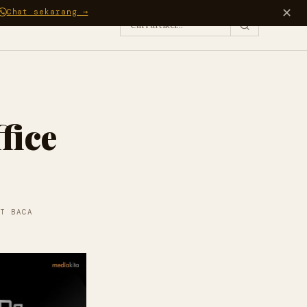
✕
Chat sekarang →
fice
T BACA