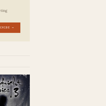
eting
SCRIBE →