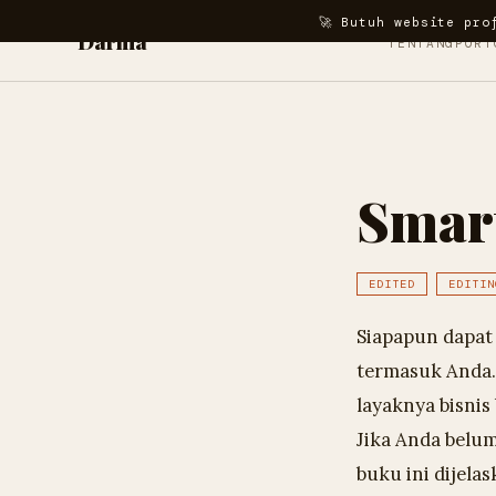
🚀 Butuh website pro
Darma
TENTANG
PORT
Smart
EDITED
EDITIN
Siapapun dapat 
termasuk Anda.
layaknya bisnis 
Jika Anda belum
buku ini dijela