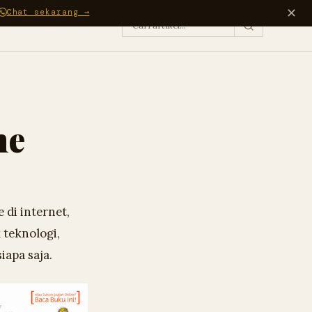
✕
Chat sekarang →
ne
 di internet,
teknologi,
iapa saja.