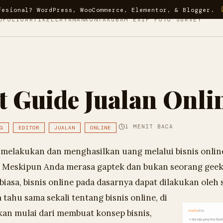
fesional? WordPress, WooCommerce, Elementor, & Blogger.
OFOLIO
ARTIKEL
LAYANAN
KONTAK
UBAH EXIF FOTO SURVEY
 Guide Jualan Onli
1 MENIT BACA
G
EDITOR
JUALAN
ONLINE
melakukan dan menghasilkan uang melalui bisnis online
 Meskipun Anda merasa gaptek dan bukan seorang geek 
biasa, bisnis online pada dasarnya dapat dilakukan oleh s
 tahu sama sekali tentang bisnis online, di
skan mulai dari membuat konsep bisnis,