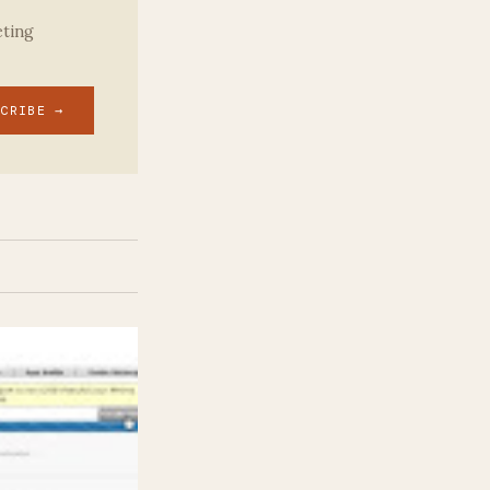
eting
SCRIBE →