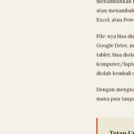
menambahkan fo
atau menambah
Excel, atau Pow
File-nya bisa d
Google Drive, m
tablet, bisa dio
komputer/laptop
diolah kembali 
Dengan menguasa
mana pun tanp
Tetap U