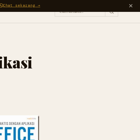
✕
Chat sekarang →
ikasi