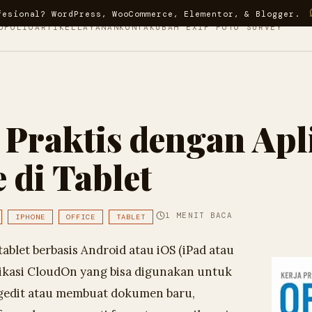
fesional? WordPress, WooCommerce, Elementor, & Blogger.
OFOLIO
ARTIKEL
LAYANAN
KONTAK
UBAH EXIF FOTO SURVEY
 Praktis dengan Apl
e di Tablet
1 MENIT BACA
IPHONE
OFFICE
TABLET
ablet berbasis Android atau iOS (iPad atau
likasi CloudOn yang bisa digunakan untuk
edit atau membuat dokumen baru,