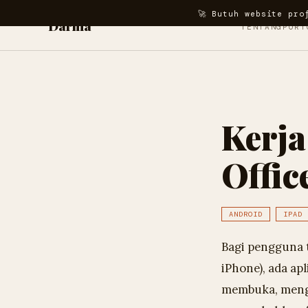
🚀 Butuh website pro
Darma
TENTANG
PORT
Kerja
Offic
ANDROID
IPAD
Bagi pengguna t
iPhone), ada ap
membuka, meng