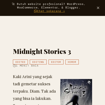
🚀 Butuh website profesional? WordPress,
Darma
✕
WooCommerce, Elementor, & Blogger.
Chat sekarang →
Midnight Stories 3
EDITED
EDITING
EDITOR
HOROR
1 MENIT BACA
Kaki Arini yang sejak
tadi gemetar sukses
terpaku. Diam. Tak ada
yang bisa ia lakukan.