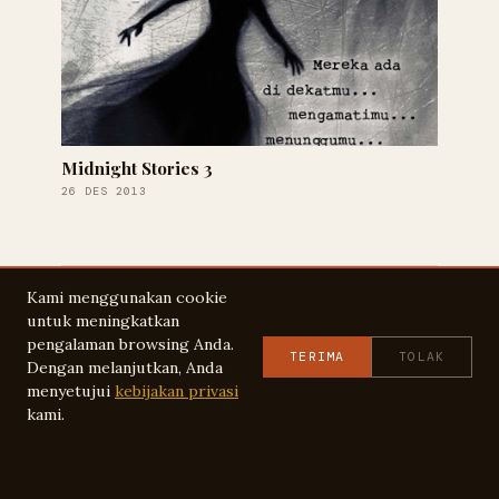
Midnight Stories 3
26 DES 2013
Kami menggunakan cookie
EDITED
EDITING
EDITOR
HOROR
untuk meningkatkan
pengalaman browsing Anda.
← KEMBALI KE BERANDA
TERIMA
TOLAK
Dengan melanjutkan, Anda
menyetujui
kebijakan privasi
kami.
KOLABS
HOME
PENGALAMAN
LAYANAN
BIKIN WEB