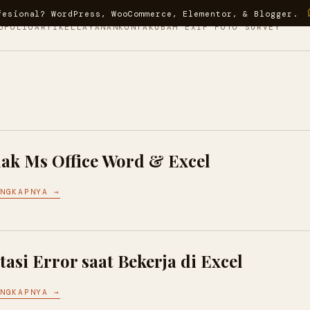
fesional? WordPress, WooCommerce, Elementor, & Blogger.
OFOLIO
ARTIKEL
LAYANAN
KONTAK
UBAH EXIF FOTO SURVEY
ak Ms Office Word & Excel
ENGKAPNYA →
asi Error saat Bekerja di Excel
ENGKAPNYA →