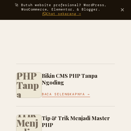
🚀 Butuh website profesional? WordPress,
Darma
✕
WooCommerce, Elementor, & Blogger.
Chat sekarang →
Bikin
CMS
PHP
Bikin CMS PHP Tanpa
Tanp
Ngoding
a
Tip
BACA SELENGKAPNYA →
Ngod
&
ing
Trik
Code
Tip & Trik Menjadi Master
Menj
PHP
Ignit