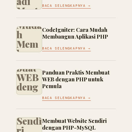
adi
er:
BACA SELENGKAPNYA →
Mast
Cara
er
Pand
Muda
PHP
uan
CodeIgniter: Cara Mudah
h
Membangun Aplikasi PHP
Prakt
Mem
is
BACA SELENGKAPNYA →
bang
Mem
un
buat
Aplik
Panduan Praktis Membuat
WEB
asi
WEB dengan PHP untuk
Mem
deng
Pemula
PHP
buat
an
Webs
BACA SELENGKAPNYA →
PHP
ite
untu
Sendi
Membuat Website Sendiri
k
ri
dengan PHP-MySQL
7